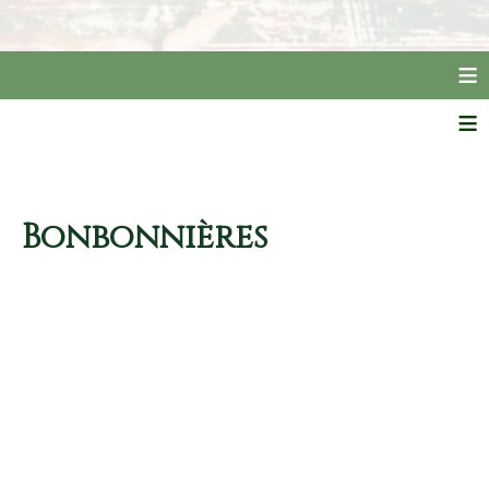
≡
≡
Bonbonnières