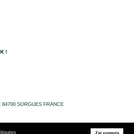
€ !
DE 84700 SORGUES FRANCE
 légales
J'ai compris