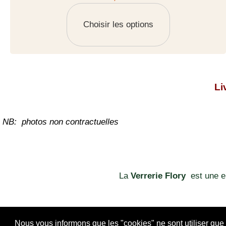
Choisir les options
Li
NB: photos non contractuelles
La
Verrerie Flory
est une 
Nous vous informons que les "cookies" ne sont utiliser que po