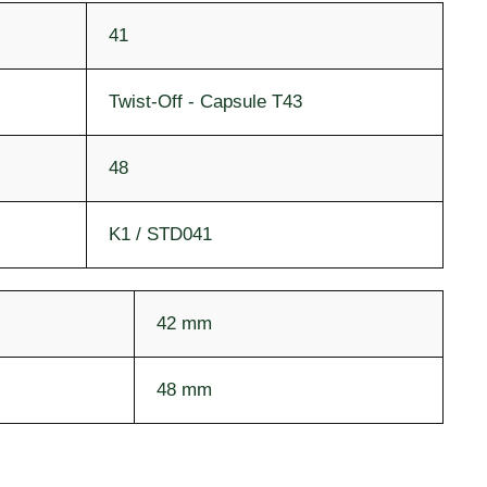
41
Twist-Off - Capsule T43
48
K1 / STD041
42 mm
48 mm