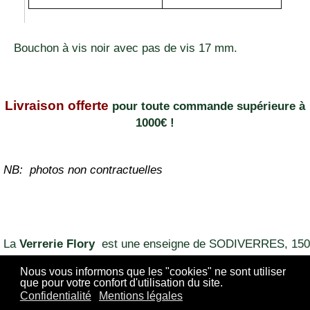
Bouchon à vis noir avec pas de vis 17 mm.
Livraison offerte
pour toute commande supérieure à
1000€ !
NB: photos non contractuelles
La
Verrerie Flory
est une enseigne de SODIVERRES, 150
CHEMIN DE LA PEYRARDE 84700 SORGUES FRANCE
Nous vous informons que les "cookies" ne sont utiliser
que pour votre confort d'utilisation du site.
04 90 60 64 28
Confidentialité
Mentions légales
449 587 104 R.C.S. Avignon