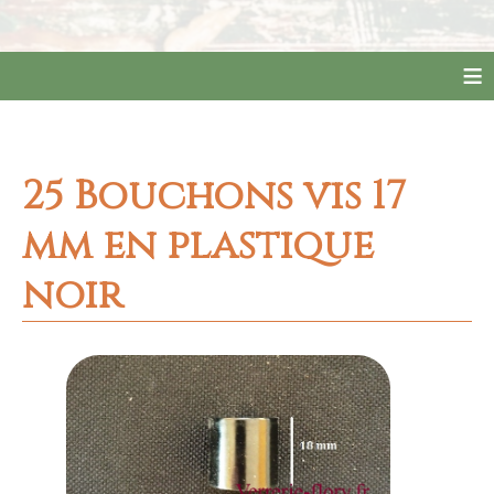
≡
25 Bouchons vis 17
mm en plastique
noir