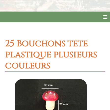
≡
25 Bouchons tête
plastique plusieurs
couleurs