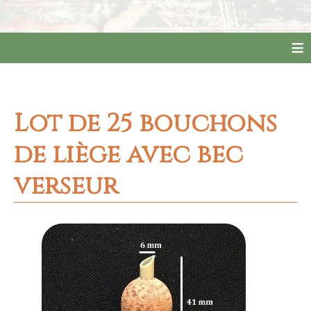
≡
Lot de 25 bouchons
de liège avec bec
verseur