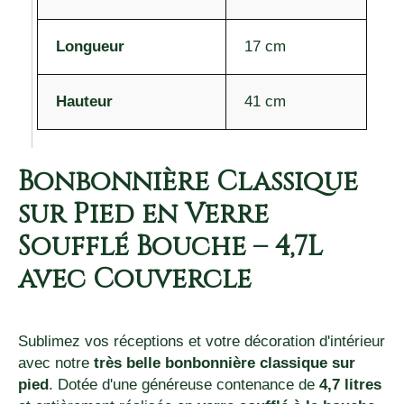
Longueur
17 cm
Hauteur
41 cm
Bonbonnière Classique
sur Pied en Verre
Soufflé Bouche – 4,7L
avec Couvercle
Sublimez vos réceptions et votre décoration d'intérieur
avec notre
très belle bonbonnière classique sur
pied
. Dotée d'une généreuse contenance de
4,7 litres