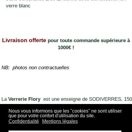
verre blanc
Livraison offerte
pour toute commande supérieure à
1000€ !
NB: photos non contractuelles
La
Verrerie Flory
est une enseigne de SODIVERRES, 150
CHEMIN DE LA PEYRARDE 84700 SORGUES FRANCE
Nous vous informons que les "cookies" ne sont utiliser
que pour votre confort d'utilisation du site.
04 90 60 64 28
Confidentialité
Mentions légales
449 587 104 R.C.S. Avignon