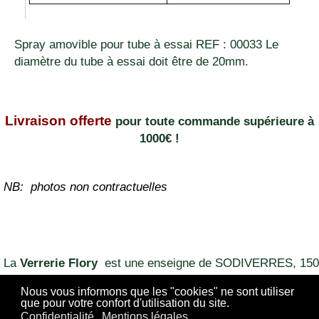
Spray amovible pour tube à essai REF : 00033 Le
diamètre du tube à essai doit être de 20mm.
Livraison offerte
pour toute commande supérieure à
1000€ !
NB: photos non contractuelles
La
Verrerie Flory
est une enseigne de SODIVERRES, 150
CHEMIN DE LA PEYRARDE 84700 SORGUES FRANCE
Nous vous informons que les "cookies" ne sont utiliser
que pour votre confort d'utilisation du site.
04 90 60 64 28
Confidentialité
Mentions légales